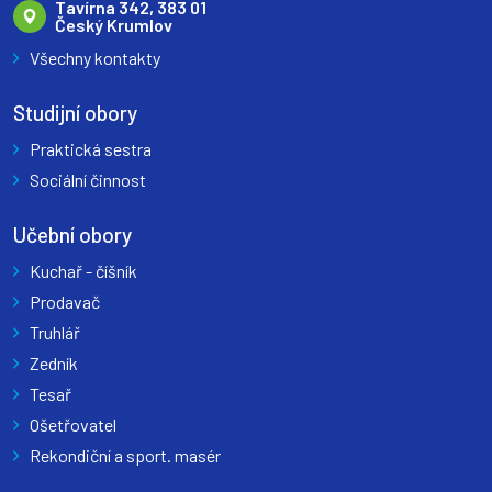
Tavírna 342, 383 01
Český Krumlov
Všechny kontakty
Studijní obory
Praktická sestra
Sociální činnost
Učební obory
Kuchař - číšník
Prodavač
Truhlář
Zedník
Tesař
Ošetřovatel
Rekondiční a sport. masér