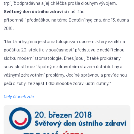
trpí již odpradávna a jejich léčba prošla dlouhým vývojem.
Světový den ústního zdraví
si naši žáci
připomněli přednáškou na téma Dentální hygiena. dne 13. dubna
2018.
"Dentální hygiena je stomatologickým oborem, který vznikl na
počátku 20. století a v současnosti představuje nedělitelnou
složku moderní stomatologie. Dnes jsou již také prokázány
souvislosti mezi špatným zdravotním stavem ústní dutiny a
vážnými zdravotními problémy. Jedině správnou a pravidelnou
péčí o zuby lze zajistit dlouhodobé zdraví ústní dutiny."
Celý článek zde