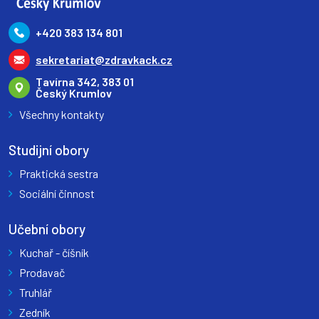
+420 383 134 801
sekretariat@zdravkack.cz
Tavírna 342, 383 01
Český Krumlov
Všechny kontakty
Studijní obory
Praktická sestra
Sociální činnost
Učební obory
Kuchař - číšník
Prodavač
Truhlář
Zedník