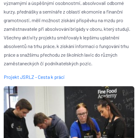
významými a úspěšnými osobnostmi, absolvovali odborné
kurzy, přednášky a semináře z oblasti ekomonie a finanční
gramotnosti, měli možnost získání příspěvku na mzdu pro
zaměstnavatele při absolvování brigády v oboru, který studují.
Všechny aktivity projektu směřovaly k lepšímu uplatnění
absolventů na trhu práce, k získání informací o fungování trhu
práce a snažšímu přechodu ze školních lavic do různých
zaměstaneckých či podnikatelských pozic.
Projekt JSRLZ - Cesta k práci