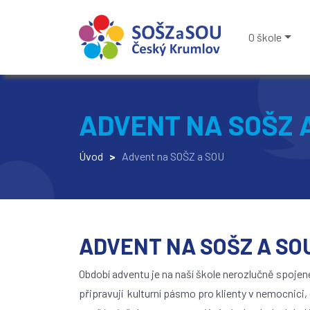
O škole
ADVENT NA SOŠZ 
Úvod
>
Advent na SOŠZ a SOU
ADVENT NA SOŠZ A SO
Období adventu je na naší škole nerozlučně spojené
připravují kulturní pásmo pro klienty v nemocnici,