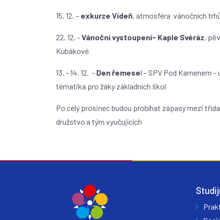
15. 12. –
exkurze Vídeň
, atmosféra vánočních trh
22. 12. -
Vánoční vystoupení- Kaple Svéráz
, pě
Kubákové
13. - 14. 12. -
Den řemese
l – SPV Pod Kamenem – 
tématika pro žáky základních škol
Po celý prosinec budou probíhat zápasy mezi tří
družstvo a tým vyučujících
Studij
Prak