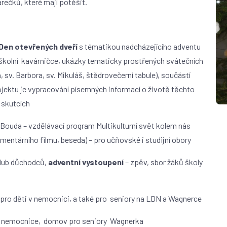
rečků, které mají potěšit.
Den otevřených dveří
s tématikou nadcházejícího adventu
školní kavárničce, ukázky tematicky prostřených svátečních
n, sv. Barbora, sv. Mikuláš, štědrovečerní tabule), součástí
jektu je vypracování písemných informací o životě těchto
h skutcích
. - Bouda – vzdělávací program Multikulturní svět kolem nás
mentárního filmu, beseda) – pro učňovské i studijní obory
 Klub důchodců,
adventní vystoupení
– zpěv, sbor žáků školy
pro děti v nemocnici, a také pro seniory na LDN a Wagnerce
 nemocnice, domov pro seniory Wagnerka