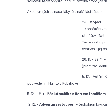
součástí těchto vystoupení je i výroba drobných dá
Akce, kterých se naše žákyně a naši žáci účastní:
23. listopadu -
– pohoštění ve 
stolů (sv. Marti
žákovského pro
svatých a jejic
28. 11. - 29. 11
(promítání doku
5. 12. – Větřní,
pod vedením Mgr. Evy Kubákové
5. 12. –
Mikulášská nadílka s čertem i andělem
12. 12. –
Adventní vystoupení
– českokrumlovská