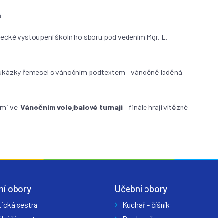
ů
vecké vystoupení školního sboru pod vedením Mgr. E.
ukázky řemesel s vánočním podtextem - vánočně laděná
dami ve
Vánočním volejbalové turnaji
– finále hrají vítězné
ní obory
Učební obory
tická sestra
Kuchař - číšník