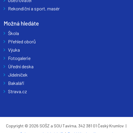
Ošetřovatel
Rekondiční a sport. masér
Možná hledáte
Škola
Přehled oborů
Výuka
Fotogalerie
Úřední deska
Jídelníček
Bakaláři
Strava.cz
Copyright © 2026 SOŠZ a SOU Tavírna, 342 381 01 Český Krumlov |