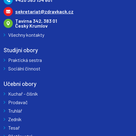
sekretariat@zdravkack.cz
Tavírna 342, 383 01
Český Krumlov
Všechny kontakty
Studijní obory
Praktická sestra
Sociální činnost
Učební obory
Kuchař - číšník
Prodavač
Truhlář
Zedník
Tesař