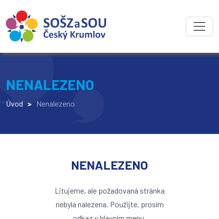
NENALEZENO
Úvod
>
Nenalezeno
NENALEZENO
Litujeme, ale požadovaná stránka
nebyla nalezena. Použijte, prosím
odkaz v hlavním menu.